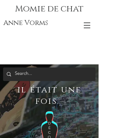
Momie de chat
Anne Vorms
il était une
fois...
D
É
C
O