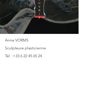
U
V
R
I
R
Anne VORMS
Sculpteure plasticienne
Tél :
+33 6 22 45 65 24
E-mail :
anne.vorms@lilo.org
Adresse: 2 rue Edouard Vasseur, Ivry sur
Seine, France
© 2019 Anne Vorms.